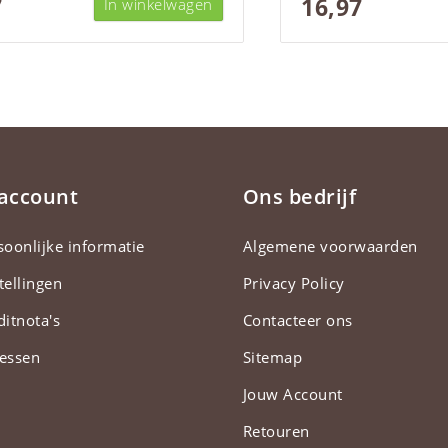
7
16,97
In winkelwagen
 account
Ons bedrijf
soonlijke informatie
Algemene voorwaarden
tellingen
Privacy Policy
ditnota's
Contacteer ons
essen
Sitemap
Jouw Account
Retouren