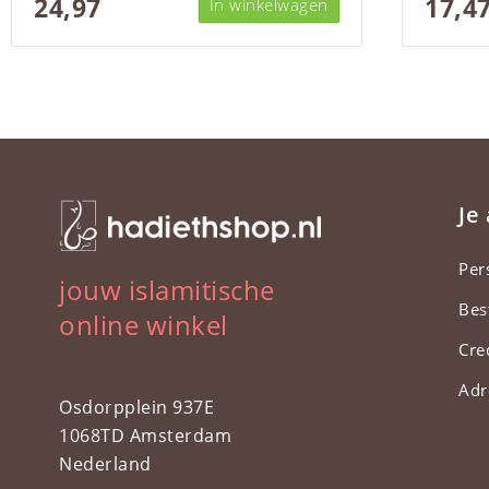
24,97
17,4
In winkelwagen
Je
Per
jouw islamitische
Bes
online winkel
Cre
Adr
Osdorpplein 937E
1068TD Amsterdam
Nederland