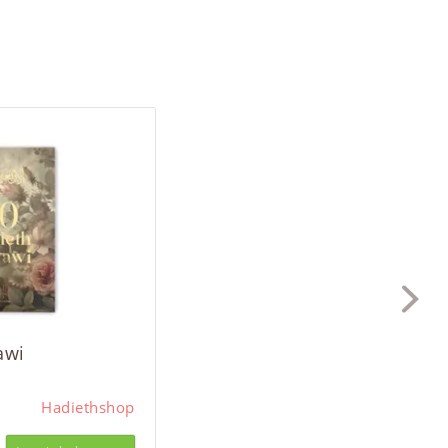
awi
Hadiethshop