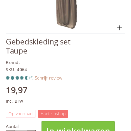
Gebedskleding set
Taupe
Brand
:
SKU
:
4064
Schrijf review
(6)
19,97
Incl. BTW
Op voorraad
Hadiethshop
Aantal
In winkelwagen