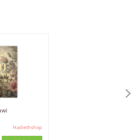
awi
Hadiethshop