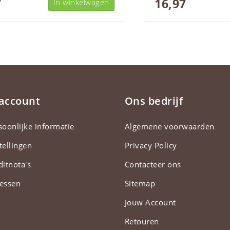
7
16,97
In winkelwagen
 account
Ons bedrijf
soonlijke informatie
Algemene voorwaarden
tellingen
Privacy Policy
ditnota's
Contacteer ons
essen
Sitemap
Jouw Account
Retouren