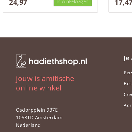
24,97
17,4
In winkelwagen
Je
Per
jouw islamitische
Bes
online winkel
Cre
Adr
Osdorpplein 937E
1068TD Amsterdam
Nederland