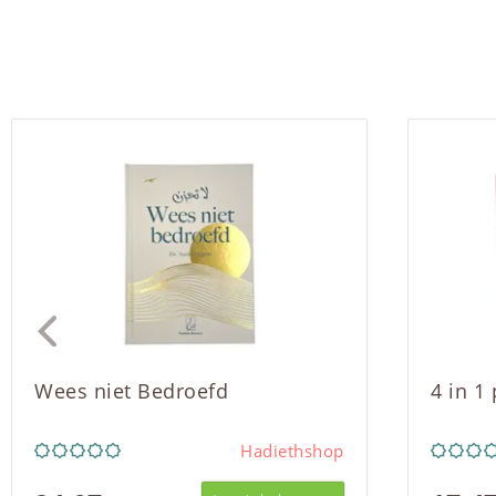
Wees niet Bedroefd
4 in 1
Hadiethshop