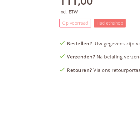
111,00
Incl. BTW
Op voorraad
Hadiethshop
Bestellen?
Uw gegevens zijn vei
Verzenden?
Na betaling verzen
Retouren?
Via ons retourportaal