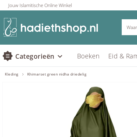
Jouw Islamitische Online Winkel
Boeken
Eid & Ra
Categorieën
Kleding
Khimarset green nidha driedelig