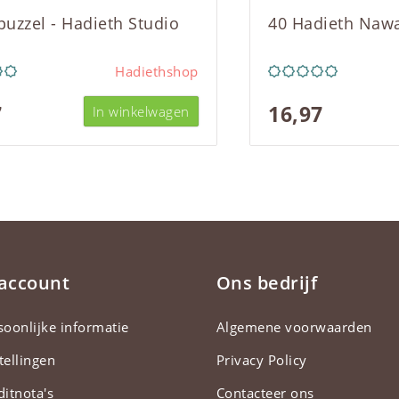
 puzzel - Hadieth Studio
40 Hadieth Naw
Hadiethshop
7
16,97
In winkelwagen
 account
Ons bedrijf
soonlijke informatie
Algemene voorwaarden
tellingen
Privacy Policy
ditnota's
Contacteer ons