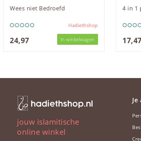
Wees niet Bedroefd
4 in 1
Hadiethshop
24,97
17,4
In winkelwagen
Je
Per
jouw islamitische
Bes
online winkel
Cre