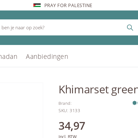
PRAY FOR PALESTINE
madan
Aanbiedingen
Khimarset green
Brand
:
SKU
:
3133
34,97
Incl. BTW