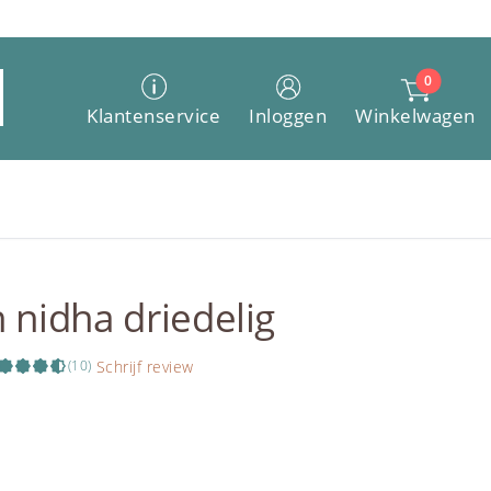
0
Winkelwagen
Klantenservice
Inloggen
 nidha driedelig
Schrijf review
(10)