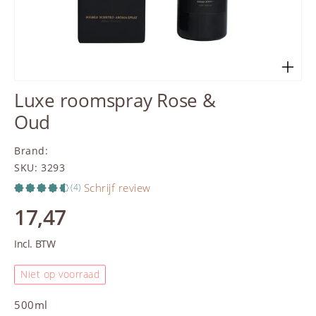
Luxe roomspray Rose &
Oud
Brand
:
SKU
:
3293
Schrijf review
(4)
17,47
Incl. BTW
Niet op voorraad
500ml