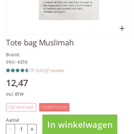
Tote bag Muslimah
Brand
:
SKU
:
4256
Schrijf review
(9)
12,47
Incl. BTW
Op voorraad
Hadiethshop
Aantal
In winkelwagen